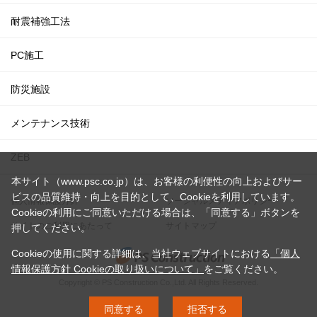
耐震補強工法
PC施工
防災施設
メンテナンス技術
ZEB
本サイト（www.psc.co.jp）は、お客様の利便性の向上およびサー
ビスの品質維持・向上を目的として、Cookieを利用しています。
個人情報保護方針
ソーシャルメディアポリシー
Cookieの利用にご同意いただける場合は、「同意する」ボタンを
サイトのご利用にあたって
サイトマップ
押してください。
Cookieの使用に関する詳細は、当社ウェブサイトにおける
「個人
情報保護方針 Cookieの取り扱いについて」
をご覧ください。
Copyright © PS Construction Co.,Ltd. All Rights Reserved.
同意する
拒否する